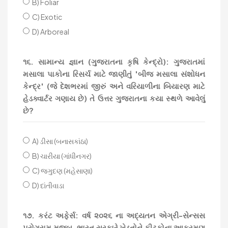
B) Foliar
C) Exotic
D) Arboreal
૧૬. સામાન્ય જ્ઞાન (ગુજરાતના કૃષિ કેન્દ્રો): ગુજરાતમાં
મસાલા પાકોના રિસર્ચ માટે જાણીતું 'બીજ મસાલા સંશોધન
કેન્દ્ર' (જે દેશભરમાં જીરું અને વરિયાળીના બિયારણ માટે
હેડક્વાર્ટર ગણાય છે) તે ઉત્તર ગુજરાતના કયા સ્થળે આવેલું
છે?
A) ડીસા (બનાસકાંઠા)
B) ચારીયા (ગાંધીનગર)
C) જગુદણ (મહેસાણા)
D) દાંતીવાડા
૧૭. કરંટ અફેર્સ: વર્ષ ૨૦૨૬ ના અદ્યતન એગ્રી-સેન્સસ
પ્રોગ્રામ મુજબ, ભારત સરકારે ખેડૂતોને કીટકોના આક્રમણ