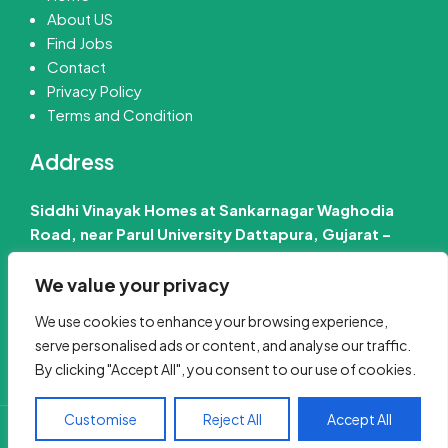
About US
Find Jobs
Contact
Privacy Policy
Terms and Condition
Address
Siddhi Vinayak Homes at Sankarnagar Waghodia
Road, near Parul University Dattapura, Gujarat –
391760 India
We value your privacy
📧 Email Us :-
info@jobinfo24.com
We use cookies to enhance your browsing experience,
Phone :-
+91 88660 89386
serve personalised ads or content, and analyse our traffic.
By clicking "Accept All", you consent to our use of cookies.
00:09:53
Customise
Reject All
Accept All
Copyright 2025 Jobinfo24.com