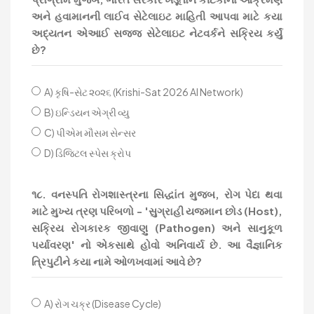
અને હવામાનની લાઈવ સેટેલાઇટ માહિતી આપવા માટે કયા
અદ્યતન એઆઈ સજ્જ સેટેલાઇટ નેટવર્કને સક્રિય કર્યું
છે?
A) કૃષિ-સેટ ૨૦૨૬ (Krishi-Sat 2026 AI Network)
B) ઇન્ડિયન એગ્રી વ્યુ
C) પીએમ મૌસમ સેન્સર
D) ડિજિટલ સ્પેસ ક્રોપ
૧૮. વનસ્પતિ રોગશાસ્ત્રના સિદ્ધાંત મુજબ, રોગ પેદા થવા
માટે મુખ્ય ત્રણ પરિબળો - 'સુગ્રાહી યજમાન છોડ (Host),
સક્રિય રોગકારક જીવાણુ (Pathogen) અને સાનુકૂળ
પર્યાવરણ' નો એકસાથે હોવો અનિવાર્ય છે. આ વૈજ્ઞાનિક
ત્રિપુટીને કયા નામે ઓળખવામાં આવે છે?
A) રોગ ચક્ર (Disease Cycle)