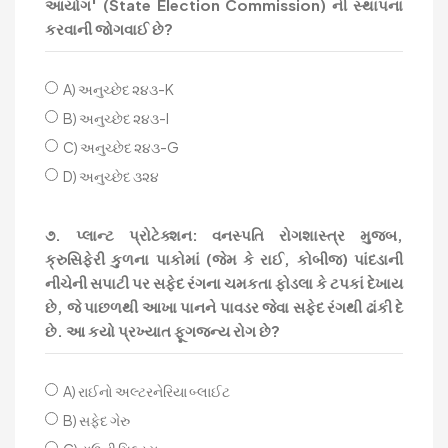
આયોગ' (State Election Commission) ની સ્થાપના
કરવાની જોગવાઈ છે?
A) અનુચ્છેદ ૨૪૩-K
B) અનુચ્છેદ ૨૪૩-I
C) અનુચ્છેદ ૨૪૩-G
D) અનુચ્છેદ ૩૨૪
૭. પ્લાન્ટ પ્રોટેક્શન: વનસ્પતિ રોગશાસ્ત્ર મુજબ,
ક્રુસિફેરી કુળના પાકોમાં (જેમ કે રાઈ, કોબીજ) પાંદડાની
નીચેની સપાટી પર સફેદ રંગના ચમકતા ફોડલા કે ટપકાં દેખાય
છે, જે પાછળથી આખા પાનને પાવડર જેવા સફેદ રંગથી ઢાંકી દે
છે. આ કયો પ્રખ્યાત ફૂગજન્ય રોગ છે?
A) રાઈનો અલ્ટરનેરિયા બ્લાઈટ
B) સફેદ ગેરુ