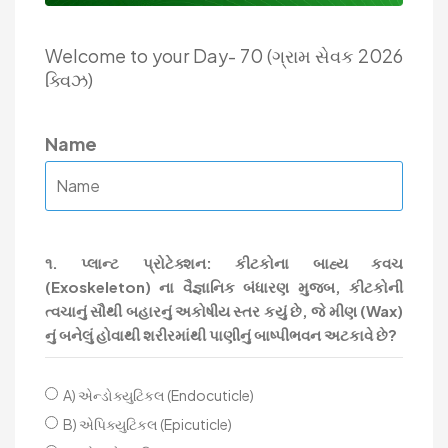
Welcome to your Day- 70 (ગ્રામ સેવક 2026
ક્વિઝ)
Name
૧. પ્લાન્ટ પ્રોટેક્શન: કીટકોના બાહ્ય કવચ
(Exoskeleton) ના વૈજ્ઞાનિક બંધારણ મુજબ, કીટકોની
ત્વચાનું સૌથી બહારનું અકોષીય સ્તર કયું છે, જે મીણ (Wax)
નું બનેલું હોવાથી શરીરમાંથી પાણીનું બાષ્પીભવન અટકાવે છે?
A) એન્ડોક્યુટિકલ (Endocuticle)
B) એપિક્યુટિકલ (Epicuticle)