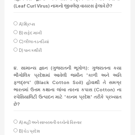
(Leaf Curl Virus) નામનો જીવલેણ વાયરસ ફેલાવે છે?
A) થ્રિપ્સ
B) સફેદ માખી
C) લીલા તડતડિયાં
D) પાન કથીરી
૪. સામાન્ય જ્ઞાન (ગુજરાતની ભૂગોળ): ગુજરાતના કયા
ભૌગોલિક પ્રદેશમાં આવેલી જમીન 'કાળી અને અતિ
ફળદ્રુપ' (Black Cotton Soil) હોવાથી તે સમગ્ર
ભારતમાં ઉત્તમ કક્ષાના લાંબા તારના કપાસ (Cotton) ના
સ્પેસિયાલિટી ઉત્પાદન માટે 'કાનમ પ્રદેશ' તરીકે પ્રખ્યાત
છે?
A) મહી અને સાબરમતી વચ્ચેનો વિસ્તાર
B) ઘેડ પ્રદેશ