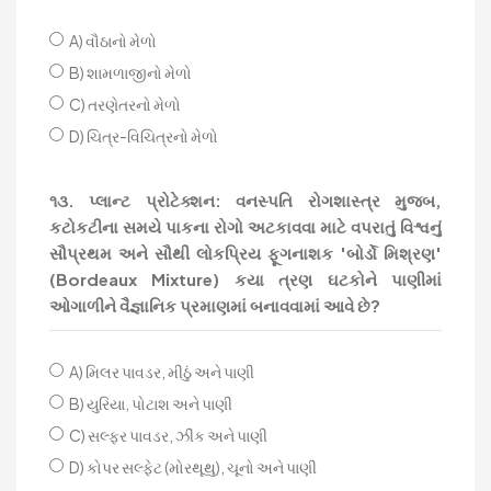
A) વૌઠાનો મેળો
B) શામળાજીનો મેળો
C) તરણેતરનો મેળો
D) ચિત્ર-વિચિત્રનો મેળો
૧૩. પ્લાન્ટ પ્રોટેક્શન: વનસ્પતિ રોગશાસ્ત્ર મુજબ,
કટોકટીના સમયે પાકના રોગો અટકાવવા માટે વપરાતું વિશ્વનું
સૌપ્રથમ અને સૌથી લોકપ્રિય ફૂગનાશક 'બોર્ડો મિશ્રણ'
(Bordeaux Mixture) કયા ત્રણ ઘટકોને પાણીમાં
ઓગાળીને વૈજ્ઞાનિક પ્રમાણમાં બનાવવામાં આવે છે?
A) મિલર પાવડર, મીઠું અને પાણી
B) યુરિયા, પોટાશ અને પાણી
C) સલ્ફર પાવડર, ઝીંક અને પાણી
D) કોપર સલ્ફેટ (મોરથૂથુ), ચૂનો અને પાણી