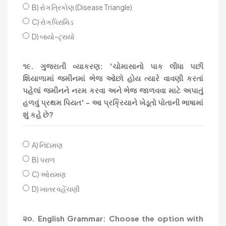
B) રોગ ત્રિકોણ (Disease Triangle)
C) રોગ પિરામિડ
D) બાયો-ટ્રાયો
૧૯. ગુજરાતી વ્યાકરણ: 'ચોમાસાનો પાક લીધા પછી
શિયાળામાં જમીનમાં ભેજ ઓછો હોય ત્યારે વાવણી કરતાં
પહેલાં જમીનને નરમ કરવા અને ભેજ જાળવવા માટે અપાતું
હળવું પ્રથમ પિયત' - આ પ્રક્રિયાને ખેડૂતો પોતાની ભાષામાં
શું કહે છે?
A) નિંદામણ
B) પરાળ
C) ઓરામણ
D) ખાતર વહેંચણી
૨૦. English Grammar: Choose the option with