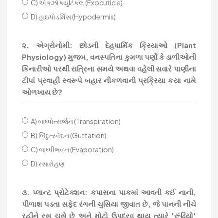
C) એક્ઝોક્યુટિકલ (Exocuticle)
D) હાઇપોડર્મિસ (Hypodermis)
૨. એગ્રોનોમી: છોડની દેહધાર્મિક ક્રિયાઓ (Plant
Physiology) મુજબ, વનસ્પતિના કુમળા પર્ણો કે ડાળીઓની
કિનારીઓ પરથી રાત્રિના સમયે અથવા વહેલી સવારે પાણીના
ટીપાં પ્રવાહી સ્વરૂપે બહાર નીકળવાની પ્રક્રિયા કયા નામે
ઓળખાય છે?
A) બાષ્પોત્સર્જન (Transpiration)
B) બિંદુત્સ્વેદન (Guttation)
C) બાષ્પીભવન (Evaporation)
D) રસારોહણ
૩. પ્લાન્ટ પ્રોટેક્શન: કપાસના પાકમાં આવતી કઈ નાની,
પીળાશ પડતા સફેદ રંગની ચુસિયા જીવાત છે, જે પાનની નીચે
રહીને રસ ચૂસે છે અને મોટો ઉપદ્રવ થાય ત્યારે 'રૂંઢિયો'