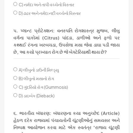
C) નર્મદા અને તાપી વચ્ચેનો વિસ્તાર
D) ઢાઢર અને નર્મદા નદી વચ્ચેનો વિસ્તાર
૫. પ્લાન્ટ પ્રોટેક્શન: વનસ્પતિ રોગશાસ્ત્ર મુજબ, લીંબુ
વર્ગના પાકોમાં (Citrus) પાંદડા, ડાળીઓ અને ફળો પર
કથ્થઈ રંગના ખરબચડા, ઉપસેલા મસા જેવા ડાઘા પડી જાય
છે, આ કયો પ્રખ્યાત રોગ છે જે બેક્ટેરિયાથી થાય છે?
A) લીંબુનો ડાઉની મિલ્ડ્યુ
B) લીંબુનો મસાનો રોગ
C) ગુંદરિયો રોગ (Gummosis)
D) ડાઇબેક (Dieback)
૬. ભારતીય બંધારણ: બંધારણના કયા અનુચ્છેદ (Article)
હેઠળ દરેક રાજ્યમાં પંચાયતોની ચૂંટણીઓનું સમયસર અને
નિષ્પક્ષ આયોજન કરવા માટે એક સ્વતંત્ર 'રાજ્ય ચૂંટણી