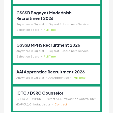
GSSSB Bagayat Madadnish
Recruitment 2026
Anywhere In Gujarat
Gujarat Subordinate Service
Selection Board
Full Time
GSSSB MPHS Recruitment 2026
Anywhere In Gujarat
Gujarat Subordinate Service
Selection Board
Full Time
AAI Apprentice Recruitment 2026
Anywhere In Gujarat
AAI Apprentice
Full Time
ICTC / DSRC Counselor
CHHOTA UDAIPUR
District AIDS Prevention Control Unit
(DAPCU), Chhotaudepur
Contract