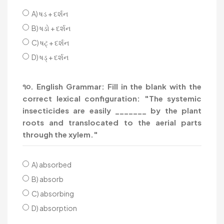
A) ષડ + દર્શન
B) ષડો + દર્શન
C) ષટ્ + દર્શન
D) ષડ્ + દર્શન
૧૦. English Grammar: Fill in the blank with the
correct lexical configuration: "The systemic
insecticides are easily _______ by the plant
roots and translocated to the aerial parts
through the xylem."
A) absorbed
B) absorb
C) absorbing
D) absorption