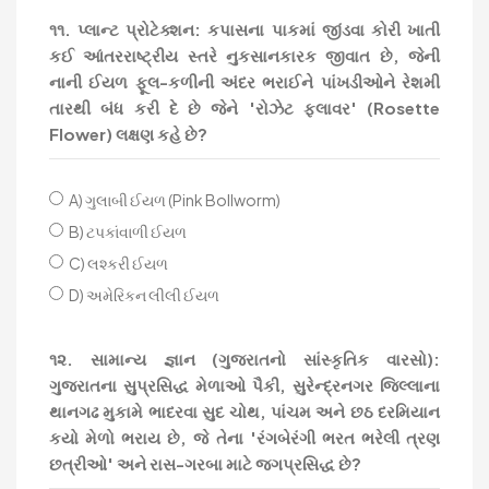
૧૧. પ્લાન્ટ પ્રોટેક્શન: કપાસના પાકમાં જીંડવા કોરી ખાતી
કઈ આંતરરાષ્ટ્રીય સ્તરે નુકસાનકારક જીવાત છે, જેની
નાની ઈયળ ફૂલ-કળીની અંદર ભરાઈને પાંખડીઓને રેશમી
તારથી બંધ કરી દે છે જેને 'રોઝેટ ફ્લાવર' (Rosette
Flower) લક્ષણ કહે છે?
A) ગુલાબી ઈયળ (Pink Bollworm)
B) ટપકાંવાળી ઈયળ
C) લશ્કરી ઈયળ
D) અમેરિકન લીલી ઈયળ
૧૨. સામાન્ય જ્ઞાન (ગુજરાતનો સાંસ્કૃતિક વારસો):
ગુજરાતના સુપ્રસિદ્ધ મેળાઓ પૈકી, સુરેન્દ્રનગર જિલ્લાના
થાનગઢ મુકામે ભાદરવા સુદ ચોથ, પાંચમ અને છઠ દરમિયાન
કયો મેળો ભરાય છે, જે તેના 'રંગબેરંગી ભરત ભરેલી ત્રણ
છત્રીઓ' અને રાસ-ગરબા માટે જગપ્રસિદ્ધ છે?