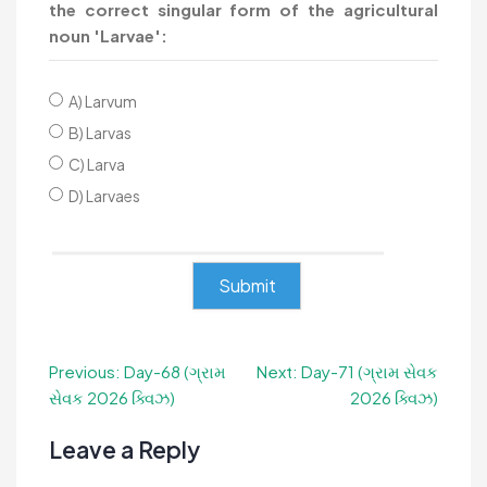
the correct singular form of the agricultural
noun 'Larvae':
A) Larvum
B) Larvas
C) Larva
D) Larvaes
Post
Previous:
Day-68 (ગ્રામ
Next:
Day-71 (ગ્રામ સેવક
સેવક 2026 ક્વિઝ)
2026 ક્વિઝ)
navigation
Leave a Reply