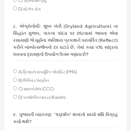
C) ડાઉની મિલ્ડ્યુ
D) મોઝેક રોગ
૮. એગ્રોનોમી: શુષ્ક ખેતી (Dryland Agriculture) ના
સિદ્ધાંત મુજબ, પાકના પાંદડા પર છાંટવામાં આવતા એવા
રસાયણો જે સૂર્યના અતિશય પ્રકાશને પરાવર્તિત (Reflect)
કરીને બાષ્પોત્સર્જનનો દર ઘટાડે છે, તેમાં કયા ૫% સાંદ્રતા
ધરાવતા દ્રાવણનો ઉપયોગ ઉત્તમ ગણાય છે?
A) ફિનાઇલ મર્ક્યુરિક એસીટેટ (PMA)
B) લિક્વિડ પેરાફીન
C) સાયકોસેલ (CCC)
D) કાઓલીન પાવડર (Kaolin)
૯. ગુજરાતી વ્યાકરણ: 'ષડ્દર્શન' શબ્દનો સાચો સંધિ વિગ્રહ
કયો થશે?