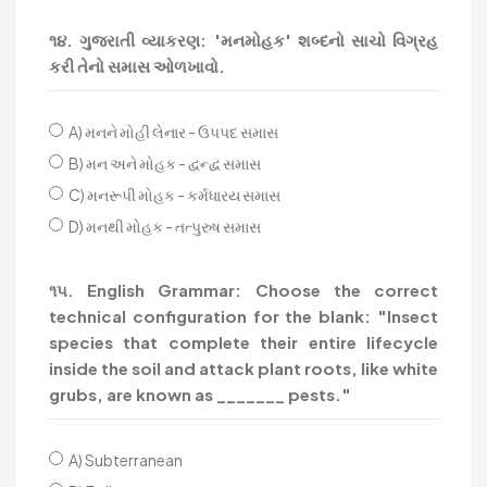
૧૪. ગુજરાતી વ્યાકરણ: 'મનમોહક' શબ્દનો સાચો વિગ્રહ
કરી તેનો સમાસ ઓળખાવો.
A) મનને મોહી લેનાર - ઉપપદ સમાસ
B) મન અને મોહક - દ્વન્દ્વ સમાસ
C) મનરૂપી મોહક - કર્મધારય સમાસ
D) મનથી મોહક - તત્પુરુષ સમાસ
૧૫. English Grammar: Choose the correct
technical configuration for the blank: "Insect
species that complete their entire lifecycle
inside the soil and attack plant roots, like white
grubs, are known as _______ pests."
A) Subterranean