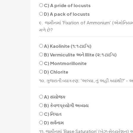
C) A pride of locusts
D) A pack of locusts
૯. જમીનમાં 'Fixation of Ammonium' (એમોનિયમનુ
મળે છે?
A) Kaolinite (૧:૧ ટાઈપ)
B) Vermiculite અને Illite (૨:૧ ટાઈપ)
C) Montmorillonite
D) Chlorite
૧૦. ગુજરાતી વ્યાકરણ: 'અલ્યા, તું અહીં ક્યાંથી?' - 
A) સંયોજક
B) કેવળપ્રયોગી અવ્યય
C) નિપાત
D) સર્વનામ
૧૧. જમીનમાં 'Base Saturation' (બેઝ સેચ્યુરેશન) અ