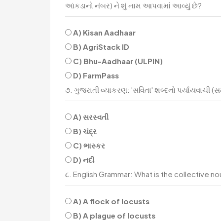
આંકડાનો નંબર) ને શું નામ આપવામાં આવ્યું છે?
A) Kisan Aadhaar
B) AgriStack ID
C) Bhu-Aadhaar (ULPIN)
D) FarmPass
૭. ગુજરાતી વ્યાકરણ: 'સવિતા' શબ્દનો પર્યાયવાચી (સ
A) સરસ્વતી
B) ચંદ્ર
C) ભાસ્કર
D) નદી
૮. English Grammar: What is the collective nou
A) A flock of locusts
B) A plague of locusts