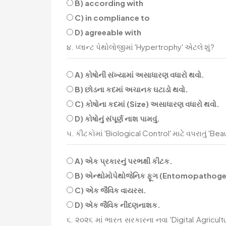
B) according with
C) in compliance to
D) agreeable with
૪. પ્લાન્ટ પેથોલોજીમાં 'Hypertrophy' એટલે શું?
A) કોષોની સંખ્યામાં અસાધારણ વધારો થવો.
B) છોડના કદમાં અચાનક ઘટાડો થવો.
C) કોષોના કદમાં (Size) અસાધારણ વધારો થવો.
D) કોષોનું સંપૂર્ણ નાશ પામવું.
૫. કીટકોમાં 'Biological Control' માટે વપરાતું 'Bea
A) એક પ્રકારનું પરભક્ષી કીટક.
B) એન્થોમોપેથોજેનિક ફૂગ (Entomopathoge
C) એક જૈવિક વાયરસ.
D) એક જૈવિક નીંદણનાશક.
૬. ૨૦૨૬ માં ભારત સરકારના નવા 'Digital Agricult