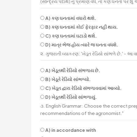
(સેન્દ્રિય પદાર્થ) નું પ્રમાણ વધે, તો કણ ઘનતા પર શ
A) કણ ઘનતામાં વધારો થશે.
B) કણ ઘનતામાં કોઈ ફેરફાર નહીં થાય.
C) કણ ઘનતામાં ઘટાડો થશે.
D) માત્ર ભેજ હોય ત્યારે જ ઘનતા વધશે.
૨. ગુજરાતી વ્યાકરણ: 'ખેડૂત રેડિયો સાંભળે છે.' - આ વાક
A) ખેડૂતથી રેડિયો સંભળાય છે.
B) ખેડૂતે રેડિયો સાંભળ્યો.
C) ખેડૂત દ્વારા રેડિયો સંભળાવવામાં આવ્યો.
D) ખેડૂતથી રેડિયો સાંભળાયું.
૩. English Grammar: Choose the correct pre
recommendations of the agronomist."
A) in accordance with