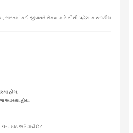
ુજબ, ભારતમાં કઈ જીવાતને રોકવા માટે સૌથી પહેલા કાયદાકીય
વસ્થા હોય.
૩ જ અવસ્થા હોય.
કોના માટે અનિવાર્ય છે?