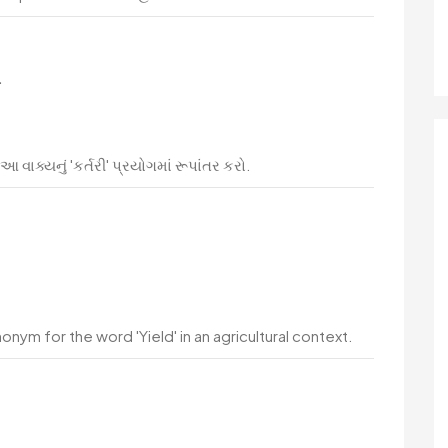
.
 વાક્યનું 'કર્તરી' પ્રયોગમાં રૂપાંતર કરો.
ym for the word 'Yield' in an agricultural context.