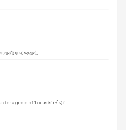
માનાર્થી) શબ્દ જણાવો.
n for a group of 'Locusts' (તીડ)?