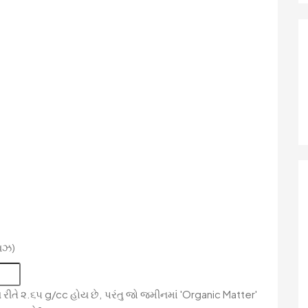
િઝ)
 રીતે ૨.૬૫ g/cc હોય છે, પરંતુ જો જમીનમાં 'Organic Matter'