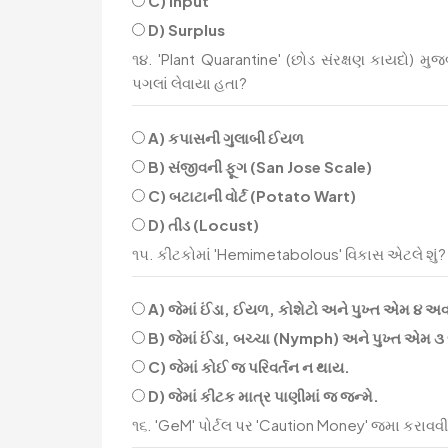
C) Input
D) Surplus
૧૪. 'Plant Quarantine' (છોડ સંરક્ષણ કાયદો) મ
પગલાં લેવાયા હતા?
A) કપાસની ગુલાબી ઈયળ
B) સંજીવની ફૂગ (San Jose Scale)
C) બટાટાની વોર્ટ (Potato Wart)
D) તીડ (Locust)
૧૫. કીટકોમાં 'Hemimetabolous' વિકાસ એટલે શું?
A) જેમાં ઈંડા, ઈયળ, કોશેટો અને પુખ્ત એમ ૪ અ
B) જેમાં ઈંડા, બચ્ચા (Nymph) અને પુખ્ત એમ 
C) જેમાં કોઈ જ પરિવર્તન ન થાય.
D) જેમાં કીટક માત્ર પાણીમાં જ જન્મે.
૧૬. 'GeM' પોર્ટલ પર 'Caution Money' જમા કરાવવી 