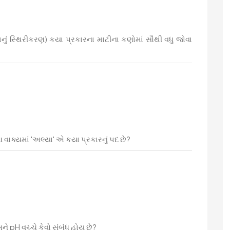
ં સ્થિરીકરણ) કયા પ્રકારના માટીના કણોમાં સૌથી વધુ જોવા
આ વાક્યમાં 'અલ્યા' એ કયા પ્રકારનું પદ છે?
ને pH વચ્ચે કેવો સંબંધ હોય છે?