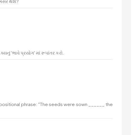
ું અસર થશે?
્યનું 'ભાવે પ્રયોગ' માં રૂપાંતર કરો.
positional phrase: "The seeds were sown ______ the