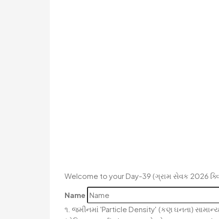
Welcome to your Day-39 (ગ્રામ સેવક 2026 ક્વ
Name
૧. જમીનમાં 'Particle Density' (કણ ઘનતા) સામાન્ય