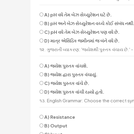
A) pH વધે તેમ બેઝ સેચ્યુરેશન ઘટે છે.
B) pH અને બેઝ સેચ્યુરેશન વચ્ચે કોઈ સંબંધ નથી
C) pH વધે તેમ બેઝ સેચ્યુરેશન પણ વધે છે.
D) માત્ર એસિડિક જમીનમાં જ બંને વધે છે.
૧૨. ગુજરાતી વ્યાકરણ: 'જયેશથી પુસ્તક વંચાય છે.' - આ
A) જયેશ પુસ્તક વાંચશે.
B) જયેશ દ્વારા પુસ્તક વંચાયું.
C) જયેશ પુસ્તક વાંચે છે.
D) જયેશ પુસ્તક વાંચી રહ્યો હતો.
૧૩. English Grammar: Choose the correct synon
A) Resistance
B) Output