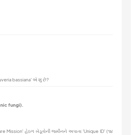
uveria bassiana' એ શું છે?
nic fungi).
ure Mission' હેઠળ ખેડૂતોની જમીનને અપાતા 'Unique ID' (૧૪