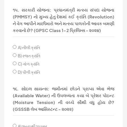
૧૫. સરકારી યોજના: પ્રધાનમંત્રી મત્સ્ય સંપદા યોજના
(PMMSY) નો મુખ્ય હેતુ દેશમાં કઈ ક્રાંતિ (Revolution)
ને વેગ આપીને માછીમારો અને મત્સ્ય પાલકોની આવક બમણી
કરવાનો છે? (GPSC Class 1-2 પ્રિલિમ્સ - ૨૦૨૪)
A) નીલી ક્રાંતિ
B) રજત ક્રાંતિ
C) ગોળ ક્રાંતિ
D) પીળી ક્રાંતિ
૧૬. સોઇલ સાયન્સ: જમીનમાં છોડને પ્રાપ્ય એવા ભેજ
(Available Water) ની ઉપલબ્ધતા કયા બે પ્રેશર પોઇન્ટ
(Moisture Tension) ની વચ્ચે સૌથી વધુ હોય છે?
(GSSSB લેબ આસિસ્ટન્ટ - ૨૦૨૨)
A) શૂન્ય થી ૧૫ બાર