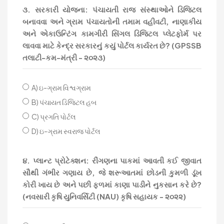
૩. સરકારી યોજના: પંચાયતી રાજ સંસ્થાઓને ડિજિટલ
બનાવવા અને ગ્રામ પંચાયતોની તમામ વહીવટી, નાણાકીય
અને એકાઉન્ટિંગ કામગીરી સિંગલ ડિજિટલ પ્લેટફોર્મ પર
લાવવા માટે કેન્દ્ર સરકારનું કયું પોર્ટલ કાર્યરત છે? (GPSSB
તલાટી-કમ-મંત્રી - ૨૦૨૩)
A) ઇ-ગ્રામ વિશ્વગ્રામ
B) પંચાયત ડિજિટલ હબ
C) પ્રગતિ પોર્ટલ
D) ઇ-ગ્રામ સ્વરાજ પોર્ટલ
૪. પ્લાન્ટ પ્રોટેક્શન: રીંગણના પાકમાં આવતી કઈ જીવાત
સૌથી ગંભીર ગણાય છે, જે શરૂઆતમાં છોડની કુમળી ડૂંખ
કોરી ખાય છે અને પછી ફળમાં કાણા પાડીને નુકસાન કરે છે?
(નવસારી કૃષિ યુનિવર્સિટી (NAU) કૃષિ સહાયક - ૨૦૨૨)