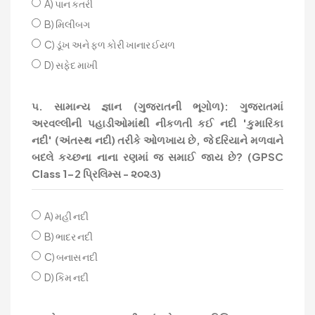
A) પાન કતરી
B) મિલીબગ
C) ડૂંખ અને ફળ કોરી ખાનાર ઈયળ
D) સફેદ માખી
૫. સામાન્ય જ્ઞાન (ગુજરાતની ભૂગોળ): ગુજરાતમાં
અરવલ્લીની પહાડીઓમાંથી નીકળતી કઈ નદી 'કુમારિકા
નદી' (અંતસ્થ નદી) તરીકે ઓળખાય છે, જે દરિયાને મળવાને
બદલે કચ્છના નાના રણમાં જ સમાઈ જાય છે? (GPSC
Class 1-2 પ્રિલિમ્સ - ૨૦૨૩)
A) મહી નદી
B) ભાદર નદી
C) બનાસ નદી
D) કિમ નદી