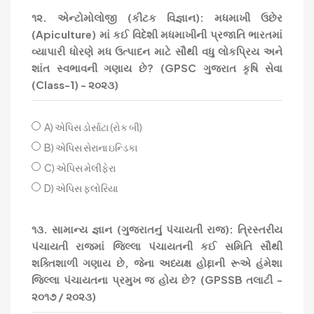
૧૨. એન્ટોમોલોજી (કીટક વિજ્ઞાન): મધમાખી ઉછેર
(Apiculture) માં કઈ વિદેશી મધમાખીની પ્રજાતિ ભારતમાં
વ્યાપારી ધોરણે મધ ઉત્પાદન માટે સૌથી વધુ લોકપ્રિય અને
શાંત સ્વભાવની ગણાય છે? (GPSC ગુજરાત કૃષિ સેવા
(Class-1) - ૨૦૨૩)
A) એપિસ ડોર્સાટા (રોક બી)
B) એપિસ સેરાના ઇન્ડિકા
C) એપિસ મેલીફેરા
D) એપિસ ફ્લોરિયા
૧૩. સામાન્ય જ્ઞાન (ગુજરાતનું પંચાયતી રાજ): ત્રિસ્તરીય
પંચાયતી રાજમાં જિલ્લા પંચાયતની કઈ સમિતિ સૌથી
શક્તિશાળી ગણાય છે, જેના અધ્યક્ષ હોદ્દાની રૂએ હંમેશા
જિલ્લા પંચાયતના પ્રમુખ જ હોય છે? (GPSSB તલાટી -
૨૦૧૭ / ૨૦૨૩)