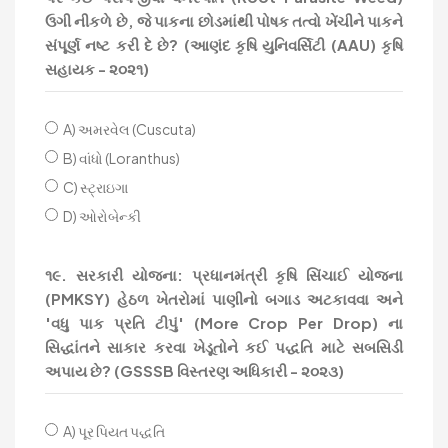
ઉગી નીકળે છે, જે પાકના છોડમાંથી પોષક તત્વો ખેંચીને પાકને
સંપૂર્ણ નષ્ટ કરી દે છે? (આણંદ કૃષિ યુનિવર્સિટી (AAU) કૃષિ
સહાયક - ૨૦૨૧)
A) અમરવેલ (Cuscuta)
B) વાંધો (Loranthus)
C) સ્ટ્રાઇગા
D) ઓરોબેન્કી
૧૯. સરકારી યોજના: પ્રધાનમંત્રી કૃષિ સિંચાઈ યોજના
(PMKSY) હેઠળ ખેતરોમાં પાણીનો બગાડ અટકાવવા અને
'વધુ પાક પ્રતિ ટીપું' (More Crop Per Drop) ના
સિદ્ધાંતને સાકાર કરવા ખેડૂતોને કઈ પદ્ધતિ માટે સબસિડી
અપાય છે? (GSSSB વિસ્તરણ અધિકારી - ૨૦૨૩)
A) પૂર પિયત પદ્ધતિ