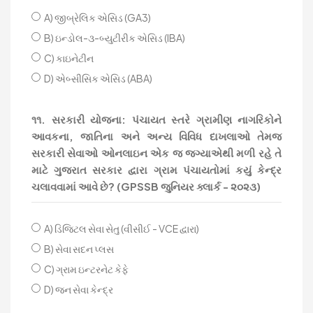
A) જીબ્રેલિક એસિડ (GA3)
B) ઇન્ડોલ-૩-બ્યુટીરીક એસિડ (IBA)
C) કાઇનેટીન
D) એબ્સીસિક એસિડ (ABA)
૧૧. સરકારી યોજના: પંચાયત સ્તરે ગ્રામીણ નાગરિકોને
આવકના, જાતિના અને અન્ય વિવિધ દાખલાઓ તેમજ
સરકારી સેવાઓ ઓનલાઇન એક જ જગ્યાએથી મળી રહે તે
માટે ગુજરાત સરકાર દ્વારા ગ્રામ પંચાયતોમાં કયું કેન્દ્ર
ચલાવવામાં આવે છે? (GPSSB જુનિયર ક્લાર્ક - ૨૦૨૩)
A) ડિજિટલ સેવા સેતુ (વીસીઈ - VCE દ્વારા)
B) સેવા સદન પ્લસ
C) ગ્રામ ઇન્ટરનેટ કેફે
D) જન સેવા કેન્દ્ર