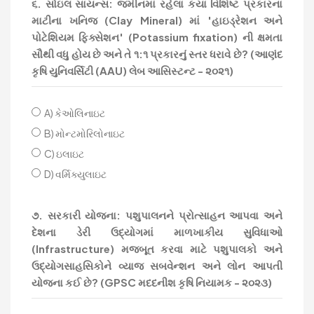
૬. સોઇલ સાયન્સ: જમીનમાં રહેલા કયા વિશિષ્ટ પ્રકારના
માટીના ખનિજ (Clay Mineral) માં 'હાઇડ્રેશન અને
પોટેશિયમ ફિક્સેશન' (Potassium fixation) ની ક્ષમતા
સૌથી વધુ હોય છે અને તે ૧:૧ પ્રકારનું સ્તર ધરાવે છે? (આણંદ
કૃષિ યુનિવર્સિટી (AAU) લેબ આસિસ્ટન્ટ - ૨૦૨૧)
A) કેઓલિનાઇટ
B) મોન્ટમોરિલોનાઇટ
C) ઇલાઇટ
D) વર્મિક્યુલાઇટ
૭. સરકારી યોજના: પશુપાલનને પ્રોત્સાહન આપવા અને
દેશના ડેરી ઉદ્યોગમાં માળખાકીય સુવિધાઓ
(Infrastructure) મજબૂત કરવા માટે પશુપાલકો અને
ઉદ્યોગસાહસિકોને વ્યાજ સબવેન્શન અને લોન આપતી
યોજના કઈ છે? (GPSC મદદનીશ કૃષિ નિયામક - ૨૦૨૩)