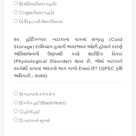
B) ધોરિયા પિયત પદ્ધતિ
C) સૂક્ષ્મ પિયત પદ્ધતિ
D) લિફ્ટ ઇરીગેશન સિસ્ટમ
૨૦. હોર્ટિકલ્ચર: બટાકાના પાકમાં સંગ્રહ (Cold
Storage) દરમિયાન હવાની અવરજવર ઓછી હોવાને કારણે
ઓક્સિજનની ઉણપથી કયો શારીરિક વિકાર
(Physiological Disorder) થાય છે, જેમાં બટાકાને
વચ્ચેથી કાપતા અંદરનો ભાગ કાળો દેખાય છે? (GPSC કૃષિ
અધિકારી - ૨૦૨૨)
A) બટાકાનો સ્કૅબ રોગ
B) બ્લેક હાર્ટ (Black Heart)
C) હોલો હાર્ટ
D) બટાકાનો સુકારો