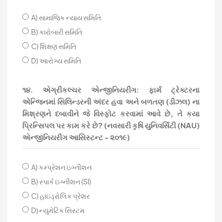
A) સામાજિક ન્યાય સમિતિ
B) કારોબારી સમિતિ
C) શિક્ષણ સમિતિ
D) આરોગ્ય સમિતિ
૧૪. એગ્રીકલ્ચર એન્જીનિયરીંગ: ફાર્મ ટ્રેક્ટરના
એન્જિનમાં સિલિન્ડરની અંદર હવા અને બળતણ (ડીઝલ) ના
મિશ્રણને દબાવીને જે વિસ્ફોટ કરવામાં આવે છે, તે કયા
પ્રિન્સિપલ પર કામ કરે છે? (નવસારી કૃષિ યુનિવર્સિટી (NAU)
એન્જીનિયરીંગ આસિસ્ટન્ટ - ૨૦૧૯)
A) કમ્પ્રેશન ઇગ્નીશન
B) સ્પાર્ક ઇગ્નીશન (SI)
C) હાઇડ્રોલિક પ્રેશર
D) ન્યુમેટિક સિસ્ટમ