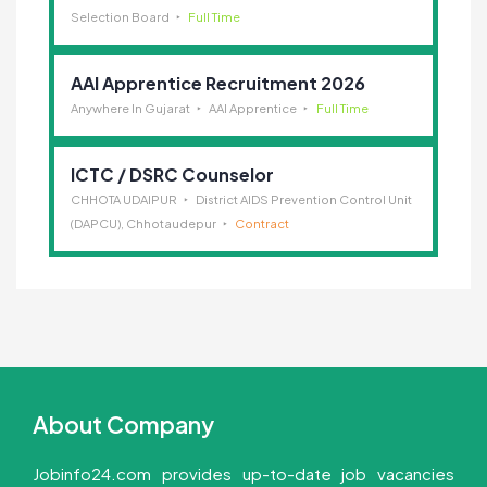
Selection Board
Full Time
AAI Apprentice Recruitment 2026
Anywhere In Gujarat
AAI Apprentice
Full Time
ICTC / DSRC Counselor
CHHOTA UDAIPUR
District AIDS Prevention Control Unit
(DAPCU), Chhotaudepur
Contract
About Company
Jobinfo24.com provides up-to-date job vacancies