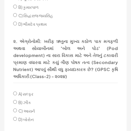
B) કુમારપાળ
C) સિદ્ધરાજ જયસિંહ
D) ભીમદેવ પ્રથમ
૨. એગ્રોનોમી: ખરીફ ઋતુના મુખ્ય કઠોળ પાક મગફળી
અથવા સોયાબીનમાં 'બોલ અને પોડ' (Pod
development) ના સારા વિકાસ માટે અને તેલનું ટકાવારી
પ્રમાણ વધારવા માટે કયું ગૌણ પોષક તત્વ (Secondary
Nutrient) આપવું સૌથી વધુ ફાયદાકારક છે? (GPSC કૃષિ
અધિકારી (Class-2) - ૨૦૨૪)
A) સલ્ફર
B) ઝીંક
C) આયર્ન
D) બોરોન