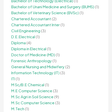
Bachelor of Technology (Electrical)
(1)
Bachelor of Unani Medicine and Surgery (BUMS)
(1)
Bachelor of Veterinary Science (BVSc)
(1)
Chartered Accountant
(2)
Chartered Accountant Inter
(1)
Civil Engineering
(3)
D.E.Electrical
(1)
Diploma
(4)
Diploma in Electrical
(1)
Doctor of Medicine (MD)
(1)
Forensic Anthropology
(1)
General Nursing and Midwifery
(2)
Information Technology (IT)
(3)
ITI
(1)
M Sc/B.E Chemical
(1)
M.E Computer Science
(3)
M.Sc Agri in Soil Science
(9)
M.Sc Computer Science
(3)
M.Tech
(1)