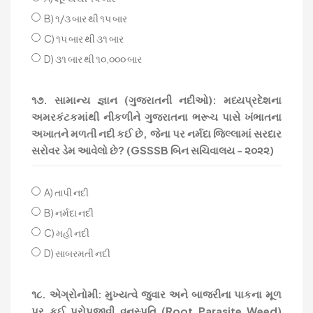
B) ૧/૩ બાર થી ૧૫ બાર
C) ૧૫ બાર થી ૩૧ બાર
D) ૩૧ બાર થી ૧૦,૦૦૦ બાર
૧૭. સામાન્ય જ્ઞાન (ગુજરાતની નદીઓ): મધ્યપ્રદેશના
અમરકંટકમાંથી નીકળીને ગુજરાતના ભરૂચ પાસે ખંભાતના
અખાતને મળતી નદી કઈ છે, જેના પર નર્મદા જિલ્લામાં સરદાર
સરોવર ડેમ આવેલો છે? (GSSSB બિન સચિવાલય - ૨૦૨૨)
A) તાપી નદી
B) નર્મદા નદી
C) મહી નદી
D) સાબરમતી નદી
૧૮. એગ્રોનોમી: મુખ્યત્વે જુવાર અને બાજરીના પાકના મૂળ
પર કઈ પરોપજીવી વનસ્પતિ (Root Parasite Weed)