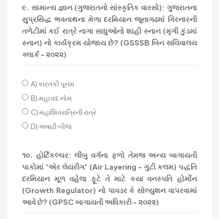
૯. સામાન્ય જ્ઞાન (ગુજરાતનો સાંસ્કૃતિક વારસો): ગુજરાતના
સુપ્રસિદ્ધ ભવનાથના મેળા દરમિયાન જૂનાગઢમાં ગિરનારની
તળેટીમાં કઈ રાત્રે નાગા સાધુઓનો શાહી સ્નાન (મૃગી કુંડમાં
સ્નાન) નો કાર્યક્રમ યોજાય છે? (GSSSB બિન સચિવાલય
ક્લાર્ક - ૨૦૨૨)
A) કારતકી પૂનમ
B) મહા વદ નોમ
C) મહાશિવરાત્રિની રાત્રે
D) અષાઢી બીજ
૧૦. હોર્ટિકલ્ચર: લીંબુ વર્ગના ફળો તેમજ અન્ય બાગાયતી
પાકોમાં 'એર લેયરીંગ' (Air Layering - ગુટી કલમ) પદ્ધતિ
દરમિયાન મૂળ વહેલા ફૂટે તે માટે કયા વનસ્પતિ હોર્મોન
(Growth Regulator) નો પાવડર કે સોલ્યુશન વાપરવામાં
આવે છે? (GPSC બાગાયતી અધિકારી - ૨૦૨૨)