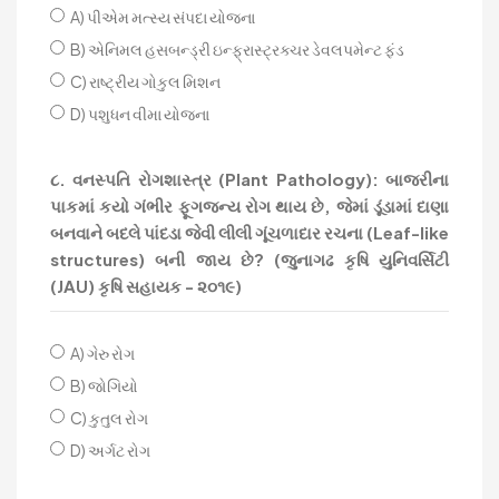
A) પીએમ મત્સ્ય સંપદા યોજના
B) એનિમલ હસબન્ડ્રી ઇન્ફ્રાસ્ટ્રક્ચર ડેવલપમેન્ટ ફંડ
C) રાષ્ટ્રીય ગોકુલ મિશન
D) પશુધન વીમા યોજના
૮. વનસ્પતિ રોગશાસ્ત્ર (Plant Pathology): બાજરીના
પાકમાં કયો ગંભીર ફૂગજન્ય રોગ થાય છે, જેમાં ડૂંડામાં દાણા
બનવાને બદલે પાંદડા જેવી લીલી ગૂંચળાદાર રચના (Leaf-like
structures) બની જાય છે? (જુનાગઢ કૃષિ યુનિવર્સિટી
(JAU) કૃષિ સહાયક - ૨૦૧૯)
A) ગેરુ રોગ
B) જોગિયો
C) કુતુલ રોગ
D) અર્ગટ રોગ