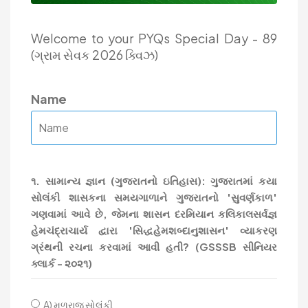
Welcome to your PYQs Special Day - 89
(ગ્રામ સેવક 2026 ક્વિઝ)
Name
૧. સામાન્ય જ્ઞાન (ગુજરાતનો ઇતિહાસ): ગુજરાતમાં કયા
સોલંકી શાસકના સમયગાળાને ગુજરાતનો 'સુવર્ણકાળ'
ગણવામાં આવે છે, જેમના શાસન દરમિયાન કલિકાલસર્વજ્ઞ
હેમચંદ્રાચાર્ય દ્વારા 'સિદ્ધહેમશબ્દાનુશાસન' વ્યાકરણ
ગ્રંથની રચના કરવામાં આવી હતી? (GSSSB સીનિયર
ક્લાર્ક - ૨૦૨૧)
A) મૂળરાજ સોલંકી