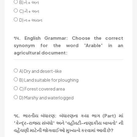
B) ને + અન
C) નૈ + અન
D) ન + અયન
૧૫. English Grammar: Choose the correct
synonym for the word 'Arable' in an
agricultural document:
A) Dry and desert-like
B) Land suitable for ploughing
C) Forest covered area
D) Marshy and waterlogged
૧૬. ભારતીય બંધારણ: બંધારણના કયા ભાગ (Part) માં
'કેન્દ્ર-રાજ્ય સંબંધો' અને 'વહીવટી-નાણાકીય બાબતો' ની
વહેંચણી માટેની જોગવાઈઓ મુખ્યત્વે કરવામાં આવી છે?