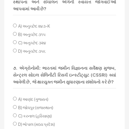
સ્થાપના અને સંચાલન અંગેની સ્વાયત્ત જોગવાઈઓ
આપવામાં આવી છે?
A) અનુચ્છેદ ૨૪૩-K
B) અનુચ્છેદ ૩૧૫
C) અનુચ્છેદ ૩૨૪
D) અનુચ્છેદ ૩૫૬
૭. એગ્રોનોમી: ભારતમાં જમીન વિજ્ઞાનના સર્વેક્ષણ મુજબ,
સેન્ટ્રલ સોઇલ સેલિનીટી રિસર્ચ ઇન્સ્ટીટ્યુટ (CSSRI) ક્યાં
આવેલી છે, જે ક્ષારયુક્ત જમીન સુધારણાના સંશોધનો કરે છે?
A) આણંદ (ગુજરાત)
B) જોધપુર (રાજસ્થાન)
C) કરનાલ (હરિયાણા)
D) ભોપાલ (મધ્ય પ્રદેશ)