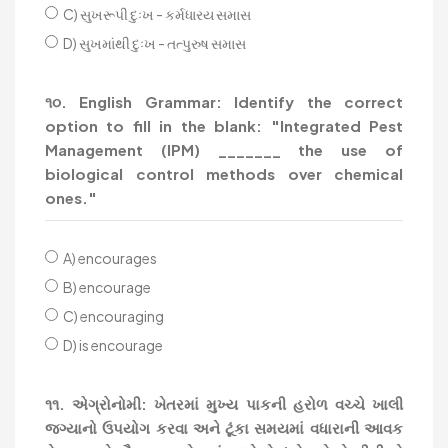
C) સુખરૂપી દુઃખ - કર્મધારય સમાસ
D) સુખમાંથી દુઃખ - તત્પુરુષ સમાસ
૧૦. English Grammar: Identify the correct
option to fill in the blank: "Integrated Pest
Management (IPM) _______ the use of
biological control methods over chemical
ones."
A) encourages
B) encourage
C) encouraging
D) is encourage
૧૧. એગ્રોનોમી: ખેતરમાં મુખ્ય પાકની હરોળ વચ્ચે ખાલી
જગ્યાનો ઉપયોગ કરવા અને ટૂંકા સમયમાં વધારાની આવક