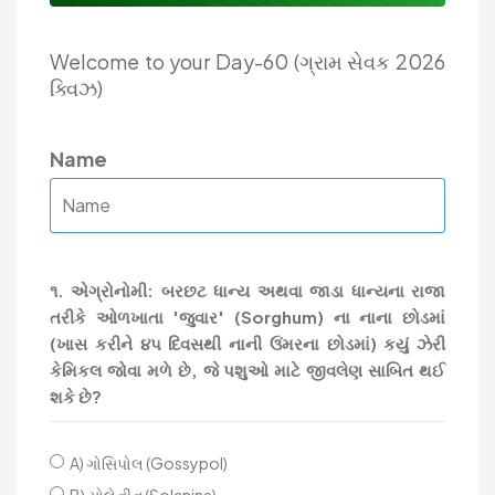
Welcome to your Day-60 (ગ્રામ સેવક 2026
ક્વિઝ)
Name
૧. એગ્રોનોમી: બરછટ ધાન્ય અથવા જાડા ધાન્યના રાજા
તરીકે ઓળખાતા 'જુવાર' (Sorghum) ના નાના છોડમાં
(ખાસ કરીને ૪૫ દિવસથી નાની ઉંમરના છોડમાં) કયું ઝેરી
કેમિકલ જોવા મળે છે, જે પશુઓ માટે જીવલેણ સાબિત થઈ
શકે છે?
A) ગોસિપોલ (Gossypol)
B) સોલેનીન (Solanine)