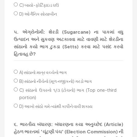
C) બાયો-ફોર્ટિફાઇડ ઘઉં
D) ઓર્ગેનિક સોયાબીન
૫. એગ્રોનોમી: શેરડી (Sugarcane) ના પાકમાં વધુ
ઉત્પાદન અને સુકવણ અટકાવવા માટે વાવણી માટે શેરડીના
સાંઠાનો કયો ભાગ ટુકડા (Setts) કરવા માટે પસંદ કરવો
હિતાવહ છે?
A) સાંઠાનો માત્ર વચ્ચેનો ભાગ
B) સાંઠાનો નીચેનો (મૂળ નજીકનો) ગરડો ભાગ
C) સાંઠાનો ઉપરનો ૧/૩ (ટોચનો) ભાગ (Top one-third
portion)
D) આખો સાંઠો ગમે ત્યાંથી કાપીને વાવી શકાય
૬. ભારતીય બંધારણ: બંધારણના કયા અનુચ્છેદ (Article)
હેઠળ ભારતમાં 'ચૂંટણી પંચ' (Election Commission) ની