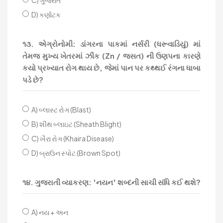
C) ગુજરાત
D) કર્ણાટક
૧૩. એગ્રોનોમી: ડાંગરના પાકમાં નર્સરી (ધરૂવાડિયું) માં
તેમજ મુખ્ય ખેતરમાં ઝીંક (Zn / જસત) ની ઉણપના કારણે
કયો પ્રખ્યાત રોગ થાય છે, જેમાં પાન પર કથ્થઈ રંગના ધાબા
પડે છે?
A) બ્લાસ્ટ રોગ (Blast)
B) શીથ બ્લાઇટ (Sheath Blight)
C) ખૈરા રોગ (Khaira Disease)
D) બ્રાઉન સ્પોટ (Brown Spot)
૧૪. ગુજરાતી વ્યાકરણ: 'નયન' શબ્દની સાચી સંધિ કઈ થશે?
A) નય + અન