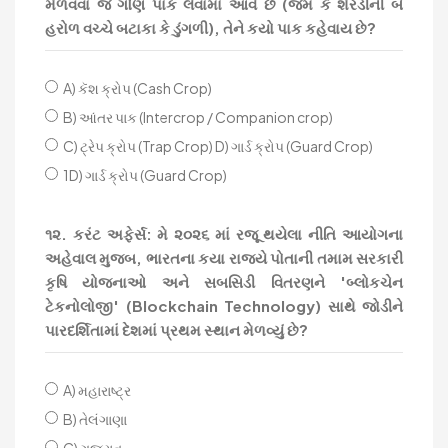
મેળવવા જે ગૌણ પાક લેવામાં આવે છે (જેમ કે શેરડીની બે
હરોળ વચ્ચે બટાકા કે ડુંગળી), તેને કયો પાક કહેવાય છે?
A) કૅશ ક્રોપ (Cash Crop)
B) આંતર પાક (Intercrop / Companion crop)
C) ટ્રેપ ક્રોપ (Trap Crop) D) ગાર્ડ ક્રોપ (Guard Crop)
1D) ગાર્ડ ક્રોપ (Guard Crop)
૧૨. કરંટ અફેર્સ: મે ૨૦૨૬ માં રજૂ થયેલા નીતિ આયોગના
અહેવાલ મુજબ, ભારતના કયા રાજ્યે પોતાની તમામ સરકારી
કૃષિ યોજનાઓ અને સબસિડી વિતરણને 'બ્લોકચેન
ટેકનોલોજી' (Blockchain Technology) સાથે જોડીને
પારદર્શિતામાં દેશમાં પ્રથમ સ્થાન મેળવ્યું છે?
A) મહારાષ્ટ્ર
B) તેલંગાણા