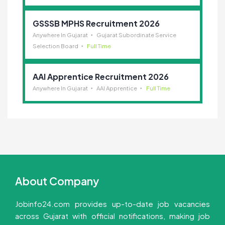
GSSSB MPHS Recruitment 2026
Anywhere In Gujarat
Gujarat Subordinate Service
Selection Board
Full Time
AAI Apprentice Recruitment 2026
Anywhere In Gujarat
AAI Apprentice
Full Time
About Company
Jobinfo24.com provides up-to-date job vacancies
across Gujarat with official notifications, making job