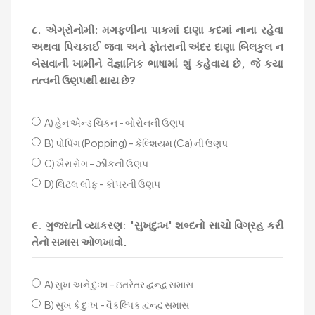
૮. એગ્રોનોમી: મગફળીના પાકમાં દાણા કદમાં નાના રહેવા
અથવા પિચકાઈ જવા અને ફોતરાની અંદર દાણા બિલકુલ ન
બેસવાની ખામીને વૈજ્ઞાનિક ભાષામાં શું કહેવાય છે, જે કયા
તત્વની ઉણપથી થાય છે?
A) હેન એન્ડ ચિકન - બોરોનની ઉણપ
B) પોપિંગ (Popping) - કેલ્શિયમ (Ca) ની ઉણપ
C) ખૈરા રોગ - ઝીંકની ઉણપ
D) લિટલ લીફ - કોપરની ઉણપ
૯. ગુજરાતી વ્યાકરણ: 'સુખદુઃખ' શબ્દનો સાચો વિગ્રહ કરી
તેનો સમાસ ઓળખાવો.
A) સુખ અને દુઃખ - ઇતરેતર દ્વન્દ્વ સમાસ
B) સુખ કે દુઃખ - વૈકલ્પિક દ્વન્દ્વ સમાસ