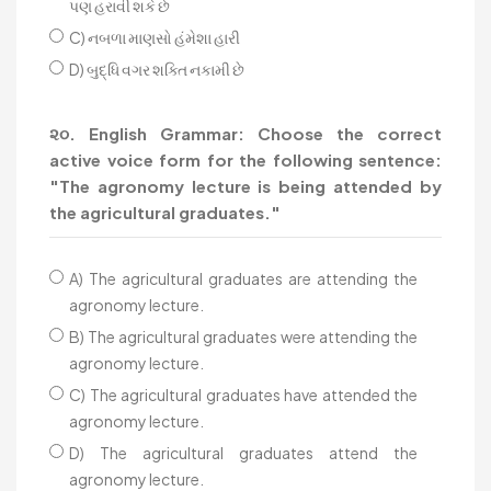
પણ હરાવી શકે છે
C) નબળા માણસો હંમેશા હારી
D) બુદ્ધિ વગર શક્તિ નકામી છે
૨૦. English Grammar: Choose the correct
active voice form for the following sentence:
"The agronomy lecture is being attended by
the agricultural graduates."
A) The agricultural graduates are attending the
agronomy lecture.
B) The agricultural graduates were attending the
agronomy lecture.
C) The agricultural graduates have attended the
agronomy lecture.
D) The agricultural graduates attend the
agronomy lecture.