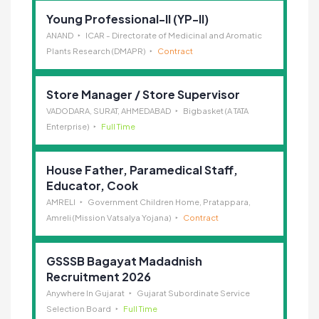
Young Professional-II (YP-II)
ANAND
ICAR - Directorate of Medicinal and Aromatic
Plants Research (DMAPR)
Contract
Store Manager / Store Supervisor
VADODARA, SURAT, AHMEDABAD
Bigbasket (A TATA
Enterprise)
Full Time
House Father, Paramedical Staff,
Educator, Cook
AMRELI
Government Children Home, Pratappara,
Amreli (Mission Vatsalya Yojana)
Contract
GSSSB Bagayat Madadnish
Recruitment 2026
Anywhere In Gujarat
Gujarat Subordinate Service
Selection Board
Full Time