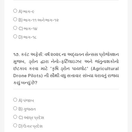
A) ભાગ-૯
B) ભાગ-૧૧ અને ભાગ-૧૨
C) ભાગ-૧૪
D) ભાગ-૧૮
૧૭. કરંટ અફેર્સ: વર્ષ ૨૦૨૬ ના અદ્યતન સેન્સસ પ્રોજેક્શન
મુજબ, ડ્રોન દ્વારા નેનો-ફર્ટિલાઇઝર અને જંતુનાશકોનો
છંટકાવ કરવા માટે 'કૃષિ ડ્રોન પાયલોટ' (Agricultural
Drone Pilots) ની સૌથી વધુ સત્તાવાર સંખ્યા ધરાવતું રાજ્ય
કયું બન્યું છે?
A) પંજાબ
B) ગુજરાત
C) આંધ્ર પ્રદેશ
D) ઉત્તર પ્રદેશ