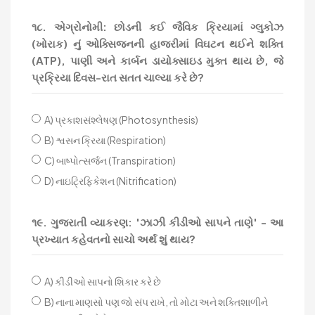
૧૮. એગ્રોનોમી: છોડની કઈ જૈવિક ક્રિયામાં ગ્લુકોઝ
(ખોરાક) નું ઓક્સિજનની હાજરીમાં વિઘટન થઈને શક્તિ
(ATP), પાણી અને કાર્બન ડાયોક્સાઇડ મુક્ત થાય છે, જે
પ્રક્રિયા દિવસ-રાત સતત ચાલ્યા કરે છે?
A) પ્રકાશસંશ્લેષણ (Photosynthesis)
B) શ્વસન ક્રિયા (Respiration)
C) બાષ્પોત્સર્જન (Transpiration)
D) નાઇટ્રિફિકેશન (Nitrification)
૧૯. ગુજરાતી વ્યાકરણ: 'ઝાઝી કીડીઓ સાપને તાણે' - આ
પ્રખ્યાત કહેવતનો સાચો અર્થ શું થાય?
A) કીડીઓ સાપનો શિકાર કરે છે
B) નાના માણસો પણ જો સંપ રાખે, તો મોટા અને શક્તિશાળીને