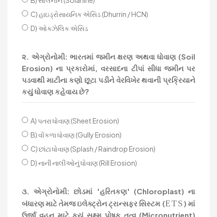
C) હાઇડ્રોસાયનિક એસિડ (Dhurrin / HCN)
D) ઓક્ઝેલિક એસિડ
૨. એગ્રોનોમી: ભારતમાં જમીન ક્ષરણ અથવા ધોવાણ (Soil
Erosion) ના પ્રકારોમાં, વરસાદના ટીપાં સીધા જમીન પર
પડવાથી માટીના કણો છૂટા પડીને વેરવિખેર થવાની પ્રક્રિયાને
કયું ધોવાણ કહેવાય છે?
A) પતરા ધોવાણ (Sheet Erosion)
B) વોંકળા ધોવાણ (Gully Erosion)
C) છાંટા ધોવાણ (Splash / Raindrop Erosion)
D) નાની નાલીઓનું ધોવાણ (Rill Erosion)
૩. એગ્રોનોમી: છોડમાં 'હરિતકણ' (Chloroplast) ના
E
T
S
બંધારણ માટે તેમજ ઇલેક્ટ્રોન ટ્રાન્સફર સિસ્ટમ (
) માં
ઉર્જા વહન માટે કયું સૂક્ષ્મ પોષક તત્વ (Micronutrient)