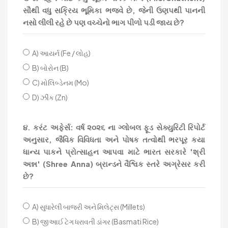
સૌથી વધુ સક્રિય ભૂમિકા ભજવે છે, જેની ઉણપથી પાનની
નસો લીલી રહે છે પણ વચ્ચેનો ભાગ પીળો પડી જાય છે?
A) આયર્ન (Fe / લોહ)
B) બોરોન (B)
C) મોલિબ્ડેનમ (Mo)
D) ઝીંક (Zn)
૪. કરંટ અફેર્સ: વર્ષ ૨૦૨૬ ના ગ્લોબલ ફૂડ સેક્યુરિટી રિપોર્ટ
અનુસાર, જૈવિક વિવિધતા અને પોષક તત્વોથી ભરપૂર કયા
ધાન્ય પાકને પ્રોત્સાહન આપવા માટે ભારત સરકારે 'શ્રી
અન્ન' (Shree Anna) બ્રાન્ડને વૈશ્વિક સ્તરે અગ્રેસર કરી
છે?
A) સુધારેલી બાજરી અને મિલેટ્સ (Millets)
B) જીઆઈ ટેગ ધરાવતી ડાંગર (Basmati Rice)