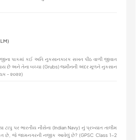
RLM)
શાકભાજીના પાકમાં કઈ અતિ નુકસાનકારક સખત પીઠ વાળી જીવાત
ખાય છે અને તેના બચ્ચા (Grubs) જમીનની અંદર મૂળને નુકસાન
હાયક - ૨૦૨૨)
ા ટાપુ પર ભારતીય નૌસેના (Indian Navy) નું પ્રખ્યાત તાલીમ
યરત છે, જે જામનગરની નજીક આવેલું છે? (GPSC Class 1-2