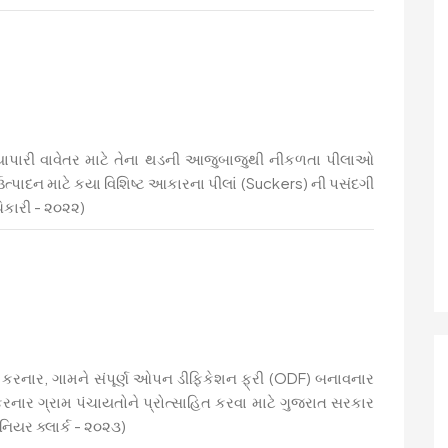
ા વ્યાપારી વાવેતર માટે તેના થડની આજુબાજુથી નીકળતા પીલાઓ
ઉત્પાદન માટે કયા વિશિષ્ટ આકારના પીલાં (Suckers) ની પસંદગી
કારી - ૨૦૨૨)
ીરી કરનાર, ગામને સંપૂર્ણ ઓપન ડીફિકેશન ફ્રી (ODF) બનાવનાર
નાર ગ્રામ પંચાયતોને પ્રોત્સાહિત કરવા માટે ગુજરાત સરકાર
િયર ક્લાર્ક - ૨૦૨૩)