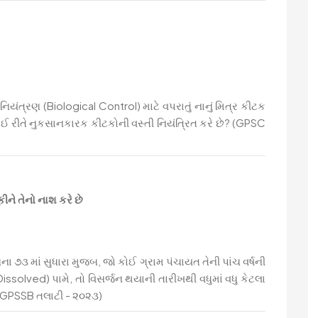
િયંત્રણ (Biological Control) માટે વપરાતું નાનું મિત્ર કીટક
 કઈ રીતે નુકસાનકારક કીટકોની વસ્તી નિયંત્રિત કરે છે? (GPSC
ીને તેનો નાશ કરે છે
ના ૭૩ માં સુધારા મુજબ, જો કોઈ ગ્રામ પંચાયત તેની પાંચ વર્ષની
issolved) પામે, તો વિસર્જન થયાની તારીખથી વધુમાં વધુ કેટલા
 (GPSSB તલાટી - ૨૦૨૩)