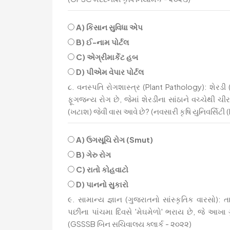
A) કિસાન સુવિધા એપ
B) ઈ-નામ પોર્ટલ
C) એગ્રીમાર્કેટ હબ
D) પીએમ વેપાર પોર્ટલ
૮. વનસ્પતિ રોગશાસ્ત્ર (Plant Pathology): શેર
ફૂગજન્ય રોગ છે, જેમાં શેરડીના સાંઠાને વચ્ચેથી ચ
(ખટાશ) જેવી વાસ આવે છે? (નવસારી કૃષિ યુનિવર્સિટી
A) ઉગસૂચિ રોગ (Smut)
B) ગેરુ રોગ
C) રાતો કોહવાટો
D) પાનનો સુકારો
૯. સામાન્ય જ્ઞાન (ગુજરાતનો સાંસ્કૃતિક વારસો):
પછીના પાંચમા દિવસે 'મેઘમેળો' ભરાય છે, જે આ
(GSSSB બિન સચિવાલય ક્લાર્ક - ૨૦૨૨)