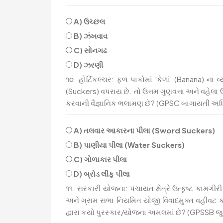
A) ઉચ્છલ
B) ઝંખવાવ
C) સોનગઢ
D) ઝરણી
૧૦. હોર્ટિકલ્ચર: ફળ પાકોમાં 'કેળાં' (Banana) ન
(Suckers) વપરાય છે. તો ઉત્તમ ગુણવત્તા અને વહેલા 
કરવાની વૈજ્ઞાનિક ભલામણ છે? (GPSC બાગાયતી અધિ
A) તલવાર આકારના પીલા (Sword Suckers)
B) પાણીયા પીલા (Water Suckers)
C) ગોળાકાર પીલા
D) બ્રોડ લીફ પીલા
૧૧. સરકારી યોજના: પંચાયત ક્ષેત્રે ઉત્કૃષ્ટ કામગ
અને ગ્રામ સભા નિયમિત યોજી વિવાદમુક્ત વહીવટ કર
દ્વારા કયો પુરસ્કાર/યોજના અમલમાં છે? (GPSSB જુન