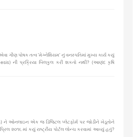
 ગૌણ પોષક તત્વ 'મેગ્નેશિયમ' નું વનસ્પતિમાં મુખ્ય કાર્ય કયું
hesis) ની પ્રક્રિયા બિલકુલ કરી શકતો નથી? (આણંદ કૃષિ
 ને ઓનલાઇન એક જ ડિજિટલ પ્લેટફોર્મ પર જોડીને ખેડૂતોને
રિલ ૨૦૧૬ માં કયું રાષ્ટ્રીય પોર્ટલ લોન્ચ કરવામાં આવ્યું હતું?