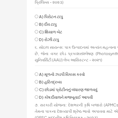
પ્રિલિમ્સ - ૨૦૨૩)
A) પિરોટન ટાપુ
B) દીવ ટાપુ
C) શિયાળ બેટ
D) રોઝી ટાપુ
૬. સોઇલ સાયન્સ: પાક ઉત્પાદનમાં અત્યંત મહત્વના એવા
છે, જેના વગર છોડ પ્રકાશસંશ્લેષણ (Photosynt
યુનિવર્સિટી (AAU) લેબ આસિસ્ટન્ટ - ૨૦૨૧)
A) મૂળનો ઝડપી વિકાસ કરવો
B) હરિતદ્રવ્ય
C) છોડમાં પ્રોટીનનું બંધારણ જાળવવું
D) કોષ દીવાલને મજબૂતાઈ આપવી
૭. સરકારી યોજના: દેશભરની કૃષિ બજારો (APMCs)
તેમના પાકના દેશવ્યાપી શ્રેષ્ઠ ભાવો અપાવવા માટે એપ્
(GPSC મદદનીશ કૃષિ નિયામક - ૨૦૨૩)