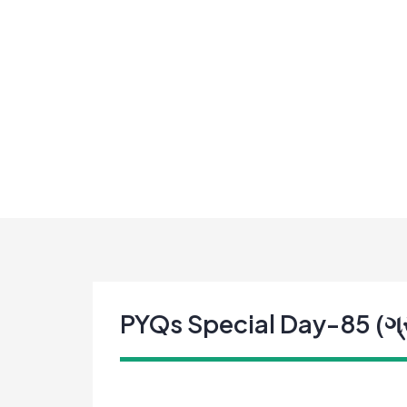
Skip
to
content
PYQs Special Day-85 (ગ્ર