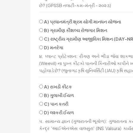
છે? (GPSSB તલાટી-કમ-મંત્રી - ૨૦૨૩)
A) પ્રધાનમંત્રી શ્રમ યોગી માનધન યોજના
B) ગ્રામીણ કૌશલ્ય રોજગાર મિશન
C) રાષ્ટ્રીય ગ્રામીણ આજીવિકા મિશન (DAY-N
D) મનરેગા
૪. પ્લાન્ટ પ્રોટેક્શન: રીંગણ અને ભીંડા જેવા 
(Weevil) ના પુખ્ત કીટકો પાનની કિનારીઓ કાપીને 
પહોંચાડે છે? (જુનાગઢ કૃષિ યુનિવર્સિટી (JAU) કૃષિ સ
A) રાખડી કીટક
B) ગુલાબી ઈયળ
C) પાન કતરી
D) લશ્કરી ઈયળ
૫. સામાન્ય જ્ઞાન (ગુજરાતની ભૂગોળ): ગુજરાતના કય
કેન્દ્ર 'આઈએનએસ વાલસુરા' (INS Valsura) કાર્