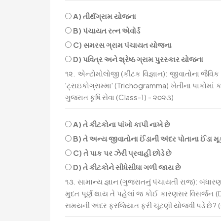
A) તીર્થગ્રામ યોજના
B) પંચાયત રત્ન એવોર્ડ
C) સમરસ ગ્રામ પંચાયત યોજના
D) પવિત્ર અને શ્રેષ્ઠ ગ્રામ પુરસ્કાર યોજના
૧૨. એન્ટોમોલોજી (કીટક વિજ્ઞાન): જીવાતોના જૈવિક ન
'ટ્રાઇકોગ્રામ્મા' (Trichogramma) ખેતીના પાકોમાં
ગુજરાત કૃષિ સેવા (Class-1) - ૨૦૨૩)
A) તે કીટકોના પાંખો કાપી નાખે છે
B) તે અન્ય જીવાતોના ઈંડાની અંદર પોતાના ઈંડા મૂક
C) તે પાક પર ઝેરી પ્રવાહી છોડે છે
D) તે કીટકોને સીધેસીધા ગળી જાય છે
૧૩. સામાન્ય જ્ઞાન (ગુજરાતનું પંચાયતી રાજ): બંધારણ
મુદત પૂર્ણ થાય તે પહેલાં જ કોઈ કારણસર વિસર્જન (D
સમયની અંદર ફરજિયાત ફરી ચૂંટણી યોજવી પડે છે?