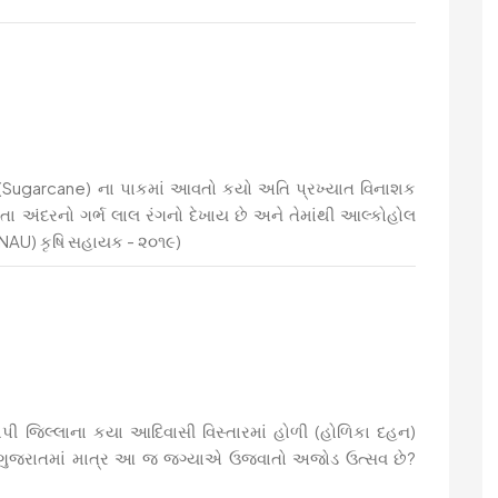
ડી (Sugarcane) ના પાકમાં આવતો કયો અતિ પ્રખ્યાત વિનાશક
ીરતા અંદરનો ગર્ભ લાલ રંગનો દેખાય છે અને તેમાંથી આલ્કોહોલ
 (NAU) કૃષિ સહાયક - ૨૦૧૯)
 તાપી જિલ્લાના કયા આદિવાસી વિસ્તારમાં હોળી (હોળિકા દહન)
ખા ગુજરાતમાં માત્ર આ જ જગ્યાએ ઉજવાતો અજોડ ઉત્સવ છે?