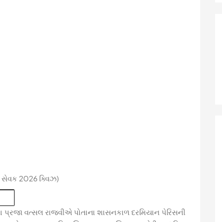
 સેવક 2026 ક્વિઝ)
કયા પ્રજા વત્સલ રાજવીએ પોતાના શાસનકાળ દરમિયાન પેરિસની