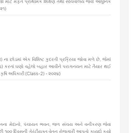
 પ્રજા માટે મફત પ્રાથમિક શિક્ષણ તથા સચિવાલય જેવી આધુનિક
૦૨૧)
) ના છોડમાં એક વિશિષ્ટ કુદરતી પ્રક્રિયા જોવા મળે છે, જેમાં
s) કરતાં ઘણો વહેલો બહાર આવીને પરાગનયન માટે તૈયાર થઈ
 કૃષિ અધિકારી (Class-2) - ૨૦૨૪)
ગમતના મેદાનો, પંચાયત ભવન, જળ સંચય અને વનીકરણ જેવા
 ઓછી ૧૦૦ દિવસની ગેરંટીયુક્ત વેતન રોજગારી આપતો કાયદો કયો