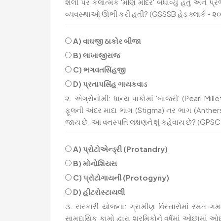
શૈલી પર કલાત્મક 'મણિ મંદિર' બંધાવ્યું હતું અને
વ્યવસ્થાઓ ઊભી કરી હતી? (GSSSB હેડ ક્લાર્ક - ૨
A) વાઘજી ઠાકોર બીજા
B) લાખાજીરાજ
C) ભગવતસિંહજી
D) પ્રતાપસિંહ ગાયકવાડ
૨. એગ્રોનોમી: ધાન્ય પાકોમાં 'બાજરી' (Pearl Millet
ફૂલની અંદર માદા ભાગ (Stigma) નર ભાગ (Anther
જાય છે. આ વનસ્પતિ લક્ષણને શું કહેવાય છે? (GPSC
A) પ્રોટોએન્ડ્રી (Protandry)
B) મોનોશિયસ
C) પ્રોટોગાયની (Protogyny)
D) હીટરોસ્ટાયલી
૩. સરકારી યોજના: ગ્રામીણ વિસ્તારોમાં રમત-
સામુદાયિક કામો દ્વારા શ્રમિકોને વર્ષમાં ઓછામાં